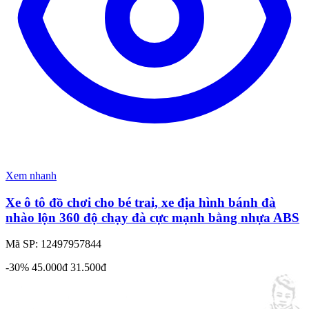
Xem nhanh
Xe ô tô đồ chơi cho bé trai, xe địa hình bánh đà
nhào lộn 360 độ chạy đà cực mạnh bằng nhựa ABS
Mã SP: 12497957844
-30%
45.000đ
31.500đ