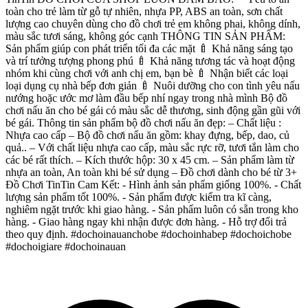
toàn cho trẻ làm từ gỗ tự nhiên, nhựa PP, ABS an toàn, sơn chất
lượng cao chuyên dùng cho đồ chơi trẻ em không phai, không dính,
màu sắc tươi sáng, không góc cạnh THÔNG TIN SẢN PHẨM:
Sản phẩm giúp con phát triển tối đa các mặt 🍼 Khả năng sáng tạo
và trí tưởng tượng phong phú 🍼 Khả năng tương tác và hoạt động
nhóm khi cùng chơi với anh chị em, bạn bè 🍼 Nhận biết các loại
loại dụng cụ nhà bếp đơn giản 🍼 Nuôi dưỡng cho con tình yêu nấu
nướng hoặc ước mơ làm đầu bếp nhí ngay trong nhà mình Bộ đồ
chơi nấu ăn cho bé gái có màu sắc dễ thương, sinh động gần gũi với
bé gái. Thông tin sản phẩm bộ đồ chơi nấu ăn đẹp: – Chất liệu :
Nhựa cao cấp – Bộ đồ chơi nấu ăn gồm: khay đựng, bếp, dao, củ
quả.. – Với chất liệu nhựa cao cấp, màu sắc rực rỡ, tươi tắn làm cho
các bé rất thích. – Kích thước hộp: 30 x 45 cm. – Sản phẩm làm từ
nhựa an toàn, An toàn khi bé sử dụng – Đồ chơi dành cho bé từ 3+
Đồ Chơi TinTin Cam Kết: - Hình ảnh sản phẩm giống 100%. - Chất
lượng sản phẩm tốt 100%. - Sản phẩm được kiểm tra kĩ càng,
nghiêm ngặt trước khi giao hàng. - Sản phẩm luôn có sẵn trong kho
hàng. - Giao hàng ngay khi nhận được đơn hàng. - Hỗ trợ đổi trả
theo quy định. #dochoinauanchobe #dochoinhabep #dochoichobe
#dochoigiare #dochoinauan