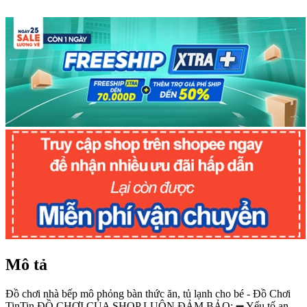
Mô tả
Đồ chơi nhà bếp mô phỏng bàn thức ăn, tủ lạnh cho bé - Đồ Chơi
TinTin ĐỒ CHƠI CỦA SHOP LUÔN ĐẢM BẢO: ➖ Yếu tố an