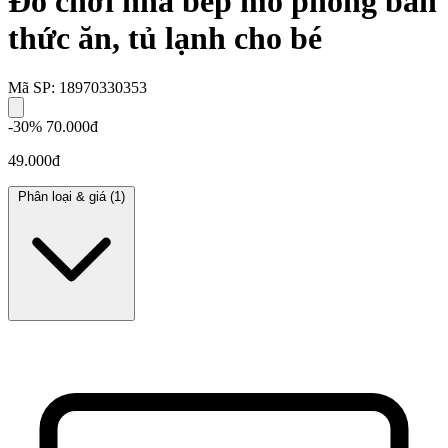
Đồ chơi nhà bếp mô phỏng bàn
thức ăn, tủ lạnh cho bé
Mã SP: 18970330353
-30%
70.000đ
49.000đ
Phân loại & giá
(1)