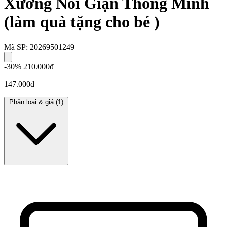
Xương Nổi Giận Thông Minh
(làm quà tặng cho bé )
Mã SP: 20269501249
-30%
210.000đ
147.000đ
Phân loại & giá
(1)