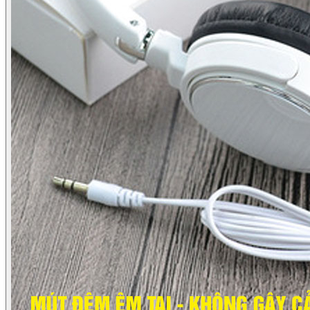
Màu đen
-30%
65.000đ
45.500đ
Tồn: 99