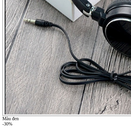
Tai Nghe Chụp Tai F10 Plus
Nghe Nhạc Cực Hay Âm Bass
Mạnh Mẽ
Mã SP: 23744892402
-30%
65.000đ
45.500đ
Phân loại & giá
(2)