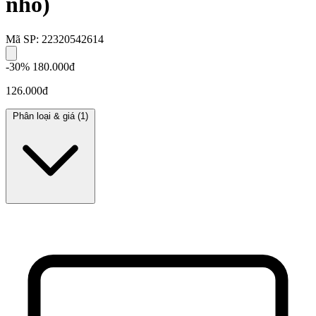
nhỏ)
Mã SP: 22320542614
-30%
180.000đ
126.000đ
Phân loại & giá
(1)